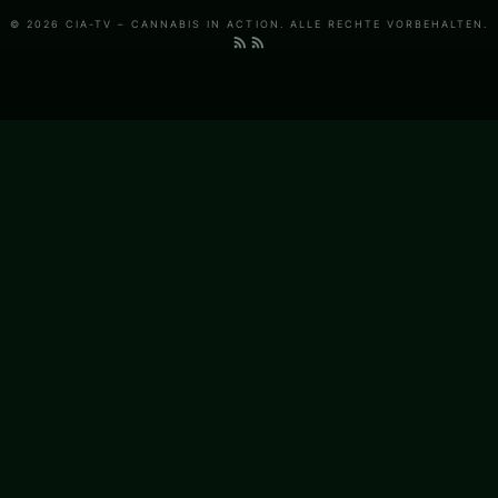
© 2026 CIA-TV – CANNABIS IN ACTION. ALLE RECHTE VORBEHALTEN.