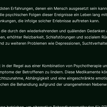
ndsten Erfahrungen, denen ein Mensch ausgesetzt sein kann.
en die psychischen Folgen dieser Ereignisse ein Leben lang m
nkungen, die infolge solcher Erlebnisse auftreten kann.
, die durch den wiederkehrenden und quälenden Gedanken a
umen, erhöhter Reizbarkeit, Schlafstörungen und sozialem 
nd zu weiteren Problemen wie Depressionen, Suchtverhalten 
in der Regel aus einer Kombination von Psychotherapie u
mptome der Betroffenen zu lindern. Diese Medikamente kön
htszunahme, Abhängigkeit und eine eingeschränkte emotiona
 brechen die Behandlung aufgrund der unangenehmen Nebenw
ng betrieben, um alternative Behandlungsmethoden für PTB