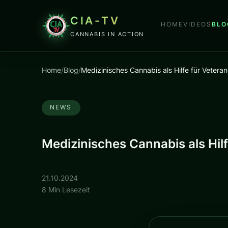
CIA-TV
HOME
VIDEOS
BLO
CANNABIS IN ACTION
Home
/
Blog
/
Medizinisches Cannabis als Hilfe für Veteran
NEWS
Medizinisches Cannabis als Hilf
21.10.2024
8 Min Lesezeit