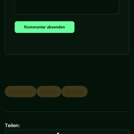
Kommentar absenden
#cannabis
#cia-tv
#polizei
Teilen: