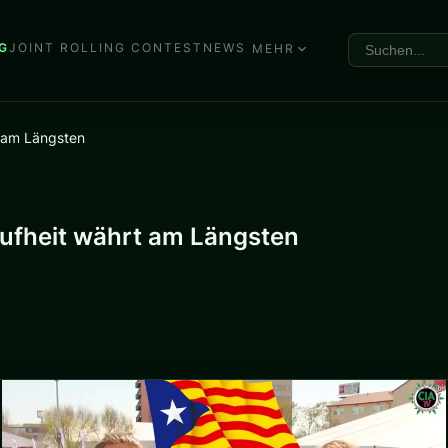
G
JOINT ROLLING CONTEST
NEWS
MEHR
t am Längsten
ufheit währt am Längsten