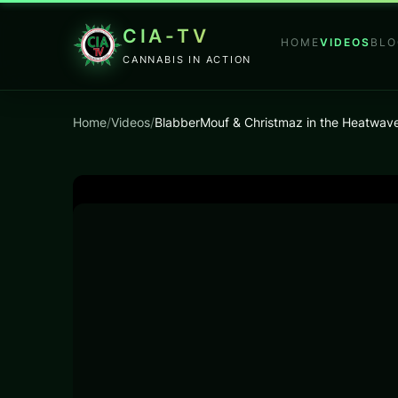
CIA-TV
HOME
VIDEOS
BLO
CANNABIS IN ACTION
Home
/
Videos
/
BlabberMouf & Christmaz in the Heatw