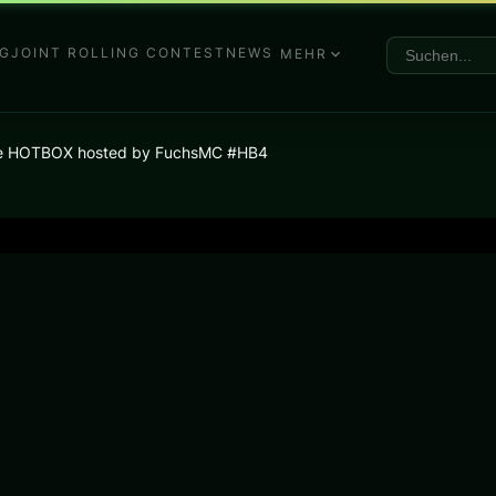
G
JOINT ROLLING CONTEST
NEWS
MEHR
ave HOTBOX hosted by FuchsMC #HB4