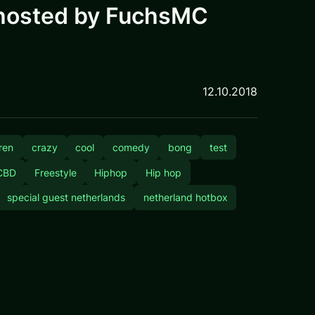
 hosted by FuchsMC
12.10.2018
eren
crazy
cool
comedy
bong
test
CBD
Freestyle
Hiphop
Hip hop
special guest netherlands
netherland hotbox