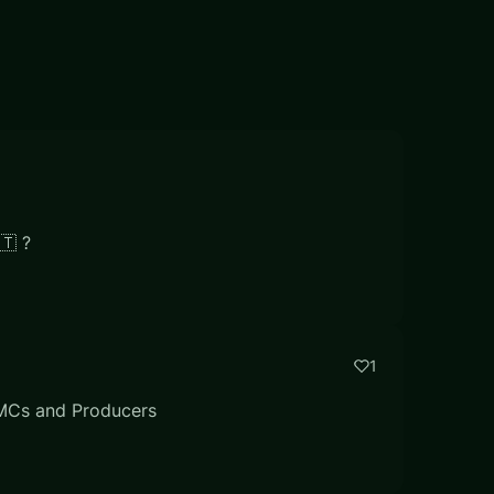
🇹 ?
1
 MCs and Producers