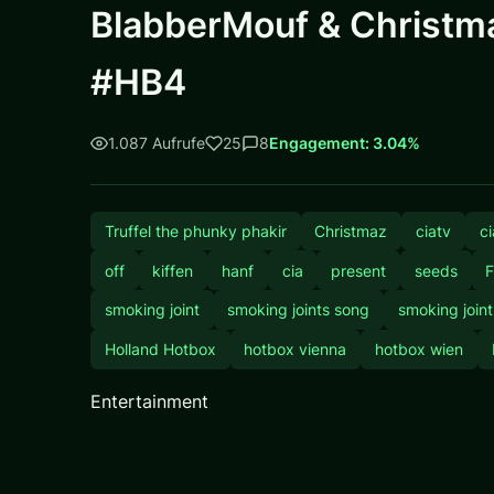
BlabberMouf & Christm
#HB4
1.087 Aufrufe
25
8
Engagement: 3.04%
Truffel the phunky phakir
Christmaz
ciatv
ci
off
kiffen
hanf
cia
present
seeds
smoking joint
smoking joints song
smoking join
Holland Hotbox
hotbox vienna
hotbox wien
Entertainment