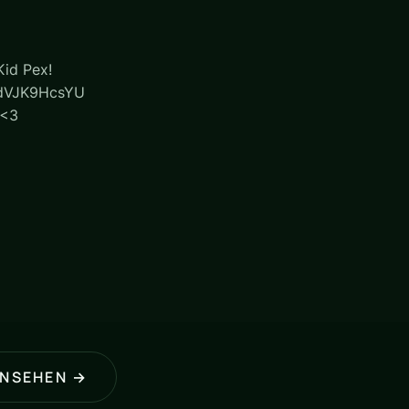
id Pex!
wdVJK9HcsYU
 <3
ANSEHEN →