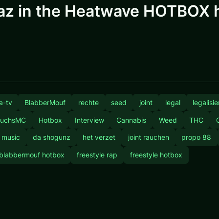
az in the Heatwave HOTBOX
a-tv
BlabberMouf
rechte
seed
joint
legal
legalisi
FuchsMC
Hotbox
Interview
Cannabis
Weed
THC
t music
da shogunz
het verzet
joint rauchen
propo 88
blabbermouf hotbox
freestyle rap
freestyle hotbox