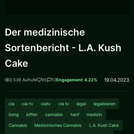
Der medizinische
Sortenbericht - L.A. Kush
Cake
19.04.2023
2.536 Aufrufe
95
12
Engagement: 4.22%
cia
cia-tv
ciatv
cia tv
legal
legalisieren
bong
kiffen
cannabis
hanf
medizin
Cannabis
Medizinisches Cannabis
L.A. Kush Cake