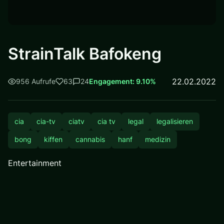
StrainTalk Bafokeng
22.02.2022
956 Aufrufe
63
24
Engagement: 9.10%
cia
cia-tv
ciatv
cia tv
legal
legalisieren
bong
kiffen
cannabis
hanf
medizin
Entertainment