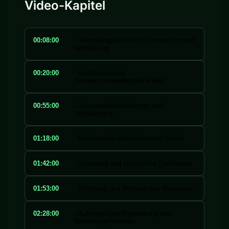
Video-Kapitel
00:08:00
- Vorstellung des HIZEN Convectum und
Verpackung
00:20:00
- Funktionsweise:
Konvektionsverdampfer erklärt
00:55:00
- Temperatureinstellungen und
Akkuleistung
01:18:00
- Hochwertige Materialien und Design
01:42:00
- Steuerung und zusätzliche Funktionen
01:53:00
- Reinigung und Wartung des Vaporizers
02:28:00
- Automatische Abschaltung und
Bedienungshinweise