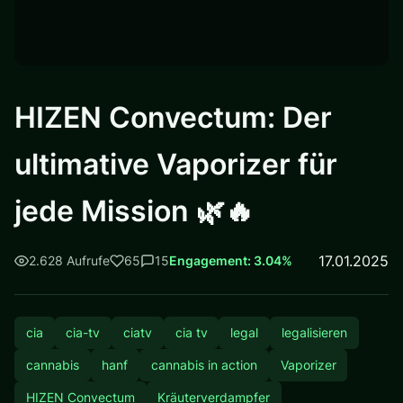
HIZEN Convectum: Der
ultimative Vaporizer für
jede Mission 🌿🔥
17.01.2025
2.628 Aufrufe
65
15
Engagement: 3.04%
cia
cia-tv
ciatv
cia tv
legal
legalisieren
cannabis
hanf
cannabis in action
Vaporizer
HIZEN Convectum
Kräuterverdampfer