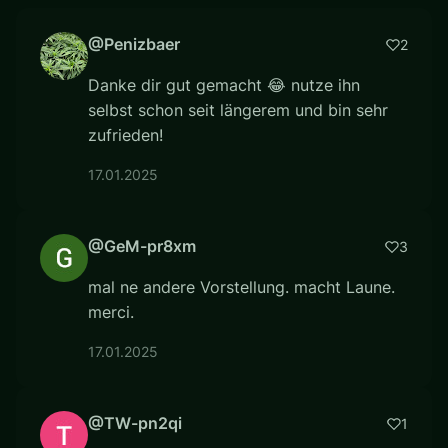
@Penizbaer
2
Danke dir gut gemacht 😂 nutze ihn
selbst schon seit längerem und bin sehr
zufrieden!
17.01.2025
@GeM-pr8xm
3
mal ne andere Vorstellung. macht Laune.
merci.
17.01.2025
@TW-pn2qi
1