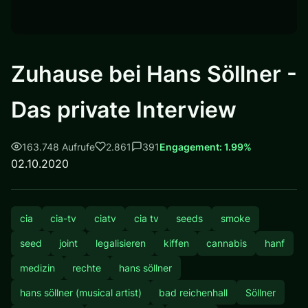
Zuhause bei Hans Söllner -
Das private Interview
163.748 Aufrufe
2.861
391
Engagement: 1.99%
02.10.2020
cia
cia-tv
ciatv
cia tv
seeds
smoke
seed
joint
legalisieren
kiffen
cannabis
hanf
medizin
rechte
hans söllner
hans söllner (musical artist)
bad reichenhall
Söllner