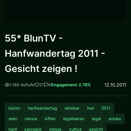
55* BlunTV -
Hanfwandertag 2011 -
Gesicht zeigen !
12.10.2011
1.188 Aufrufe
27
6
Engagement: 2.78%
bluntv
hanfwandertag
oktober
hwt
2011
wien
vienna
kiffen
legalisieren
legal
smoke
hanf
cannabis
messe
cultiva
gesicht