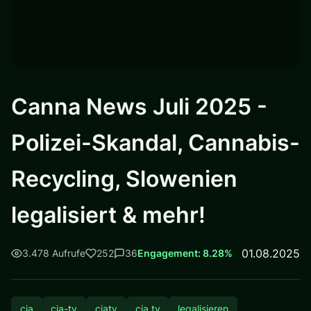
Canna News Juli 2025 -
Polizei-Skandal, Cannabis-
Recycling, Slowenien
legalisiert & mehr!
01.08.2025
3.478 Aufrufe
252
36
Engagement: 8.28%
cia
cia-tv
ciatv
cia tv
legalisieren