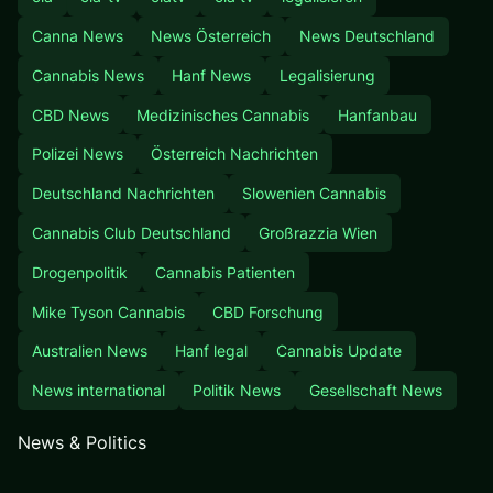
Canna News
News Österreich
News Deutschland
Cannabis News
Hanf News
Legalisierung
CBD News
Medizinisches Cannabis
Hanfanbau
Polizei News
Österreich Nachrichten
Deutschland Nachrichten
Slowenien Cannabis
Cannabis Club Deutschland
Großrazzia Wien
Drogenpolitik
Cannabis Patienten
Mike Tyson Cannabis
CBD Forschung
Australien News
Hanf legal
Cannabis Update
News international
Politik News
Gesellschaft News
News & Politics