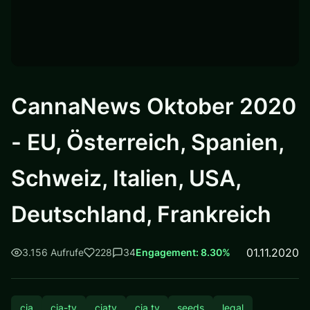
CannaNews Oktober 2020
- EU, Österreich, Spanien,
Schweiz, Italien, USA,
Deutschland, Frankreich
01.11.2020
3.156 Aufrufe
228
34
Engagement: 8.30%
cia
cia-tv
ciatv
cia tv
seeds
legal