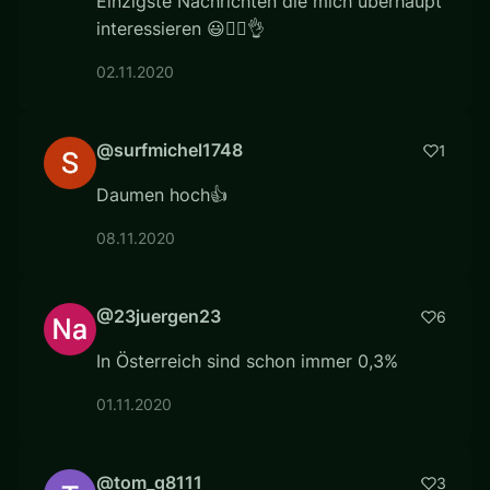
Einzigste Nachrichten die mich überhaupt
interessieren 😃👍🏽👌
02.11.2020
@surfmichel1748
1
Daumen hoch👍
08.11.2020
@23juergen23
6
In Österreich sind schon immer 0,3%
01.11.2020
@tom_g8111
3