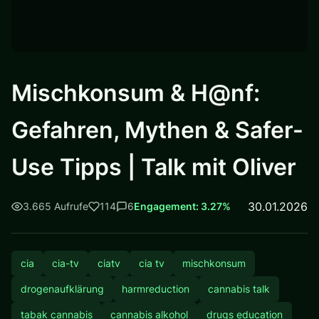
Mischkonsum & H@nf:
Gefahren, Mythen & Safer-
Use Tipps | Talk mit Oliver
30.01.2026
3.665 Aufrufe
114
6
Engagement: 3.27%
cia
cia-tv
ciatv
cia tv
mischkonsum
drogenaufklärung
harmreduction
cannabis talk
tabak cannabis
cannabis alkohol
drugs education