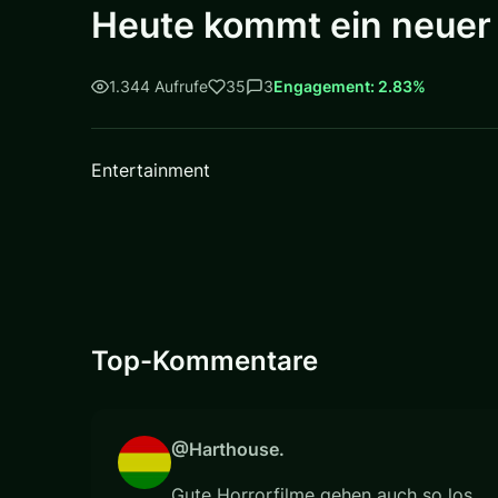
Heute kommt ein neuer 
1.344 Aufrufe
35
3
Engagement: 2.83%
Entertainment
Top-Kommentare
@Harthouse.
Gute Horrorfilme gehen auch so los....