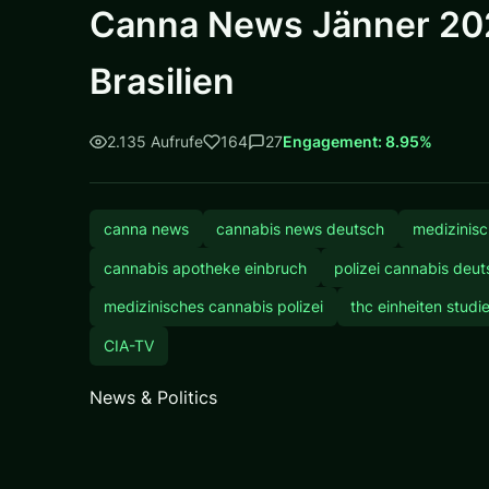
Canna News Jänner 2026
Brasilien
2.135 Aufrufe
164
27
Engagement: 8.95%
canna news
cannabis news deutsch
medizinis
cannabis apotheke einbruch
polizei cannabis deu
medizinisches cannabis polizei
thc einheiten studi
CIA-TV
News & Politics