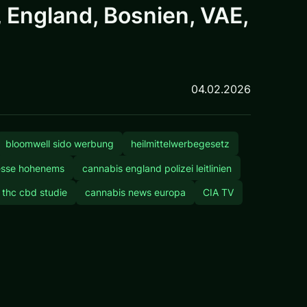
 England, Bosnien, VAE,
04.02.2026
bloomwell sido werbung
heilmittelwerbegesetz
sse hohenems
cannabis england polizei leitlinien
 thc cbd studie
cannabis news europa
CIA TV