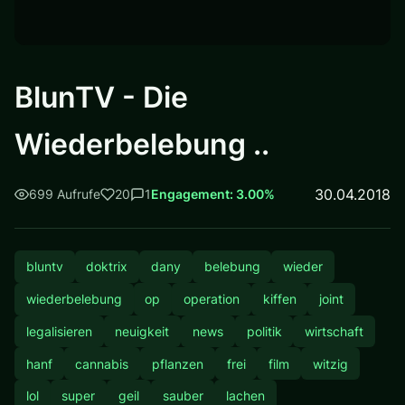
BlunTV - Die
Wiederbelebung ..
30.04.2018
699 Aufrufe
20
1
Engagement: 3.00%
bluntv
doktrix
dany
belebung
wieder
wiederbelebung
op
operation
kiffen
joint
legalisieren
neuigkeit
news
politik
wirtschaft
hanf
cannabis
pflanzen
frei
film
witzig
lol
super
geil
sauber
lachen