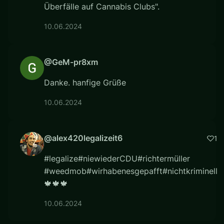
Überfälle auf Cannabis Clubs".
10.06.2024
@GeM-pr8xm
Danke. hanfige Grüße
10.06.2024
@alex420legalizeit6
1
#legalize#niewiederCDU#richtermüller
#weedmob#wirhabenesgepafft#nichtkriminell
🍁🍁🍁
10.06.2024