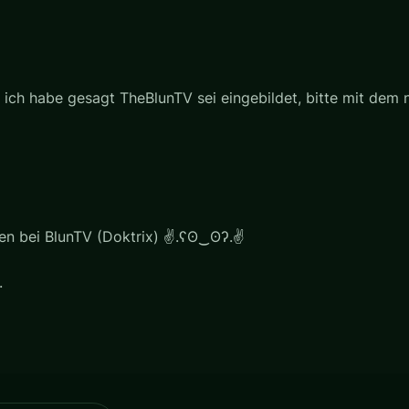
ich habe gesagt TheBlunTV sei eingebildet, bitte mit dem 
ien bei BlunTV (Doktrix) ✌.ʕʘ‿ʘʔ.✌
.