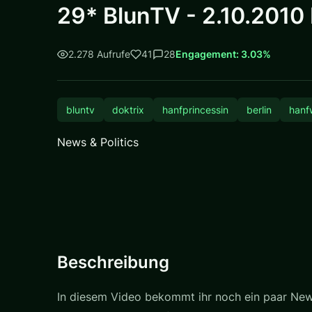
29* BlunTV - 2.10.201
2.278 Aufrufe
41
28
Engagement: 3.03%
bluntv
doktrix
hanfprincessin
berlin
hanf
News & Politics
Beschreibung
In diesem Video bekommt ihr noch ein paar Ne