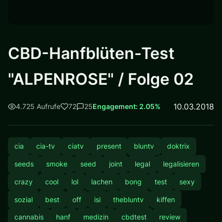
CBD-Hanfblüten-Test
"ALPENROSE" / Folge 02
10.03.2018
4.725 Aufrufe
72
25
Engagement: 2.05%
cia
cia-tv
ciatv
present
bluntv
doktrix
seeds
smoke
seed
joint
legal
legalisieren
crazy
cool
lol
lachen
bong
test
sexy
sozial
best
off
isi
thebluntv
kiffen
cannabis
hanf
medizin
cbdtest
review