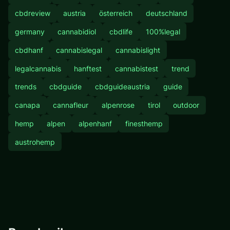
cbdreview
austria
österreich
deutschland
germany
cannabidiol
cbdlife
100%legal
cbdhanf
cannabislegal
cannabislight
legalcannabis
hanftest
cannabistest
trend
trends
cbdguide
cbdguideaustria
guide
canapa
cannafleur
alpenrose
tirol
outdoor
hemp
alpen
alpenhanf
finesthemp
austrohemp