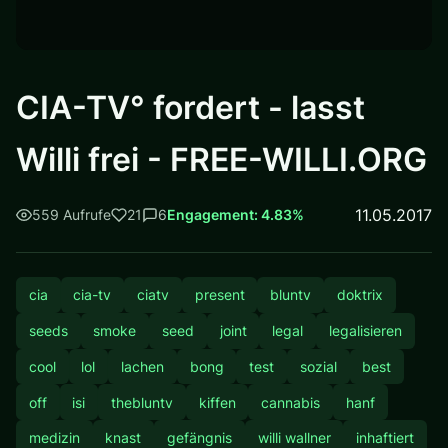
CIA-TV° fordert - lasst
Willi frei - FREE-WILLI.ORG
11.05.2017
559 Aufrufe
21
6
Engagement: 4.83%
cia
cia-tv
ciatv
present
bluntv
doktrix
seeds
smoke
seed
joint
legal
legalisieren
cool
lol
lachen
bong
test
sozial
best
off
isi
thebluntv
kiffen
cannabis
hanf
medizin
knast
gefängnis
willi wallner
inhaftiert