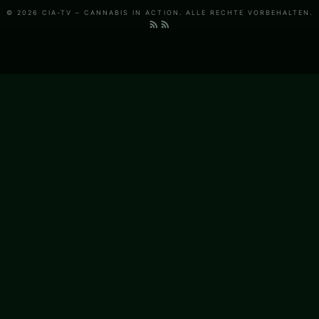
© 2026 CIA-TV – CANNABIS IN ACTION. ALLE RECHTE VORBEHALTEN.