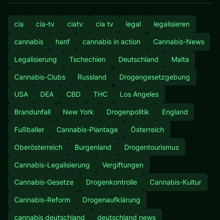
cia
cia-tv
ciatv
cia tv
legal
legalisieren
cannabis
hanf
cannabis in action
Cannabis-News
Legalisierung
Tschechien
Deutschland
Malta
Cannabis-Clubs
Russland
Drogengesetzgebung
USA
DEA
CBD
THC
Los Angeles
Brandunfall
New York
Drogenpolitik
England
Fußballer
Cannabis-Plantage
Österreich
Oberösterreich
Burgenland
Drogentourismus
Cannabis-Legalisierung
Vergiftungen
Cannabis-Gesetze
Drogenkontrolle
Cannabis-Kultur
Cannabis-Reform
Drogenaufklärung
cannabis deutschland
deutschland news