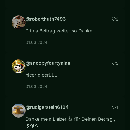
@roberthuth7493
9
Prima Beitrag weiter so Danke
01.03.2024
@snoopyfourtynine
5
nicer dicer👍🏻💚
01.03.2024
@rudigerstein6104
1
Danke mein Lieber 👍 für Deinen Betrag,,
🎉💚🥦