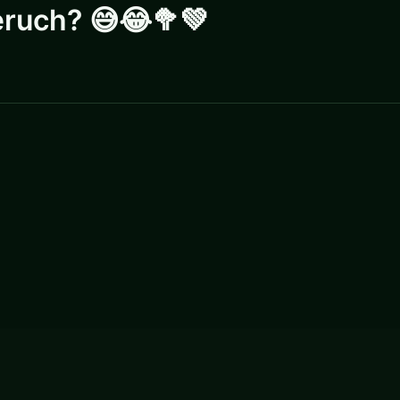
ruch? 😅😂🥦💚