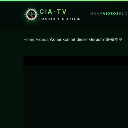
CIA-TV
HOME
VIDEOS
BLO
CANNABIS IN ACTION
Home
/
Videos
/
Woher kommt dieser Geruch? 😅😂🥦💚