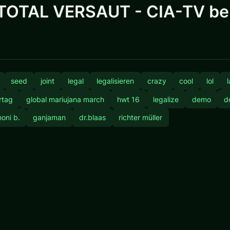
TOTAL VERSAUT - CIA-TV ber
seed
joint
legal
legalisieren
crazy
cool
lol
rtag
global mariujana march
hwt 16
legalize
demo
d
oni b.
ganjaman
dr.blaas
richter müller