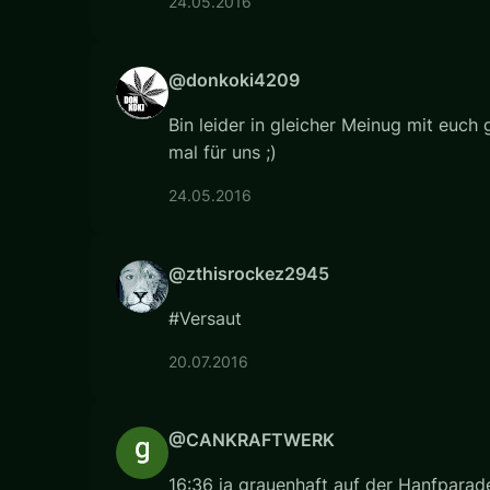
24.05.2016
@donkoki4209
Bin leider in gleicher Meinug mit euch
mal für uns ;)
24.05.2016
@zthisrockez2945
#Versaut
20.07.2016
@CANKRAFTWERK
16:36 ja grauenhaft auf der Hanfparade