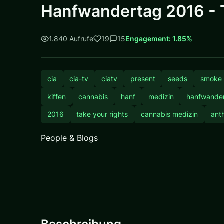
Hanfwandertag 2016 - 
1.840 Aufrufe
19
15
Engagement: 1.85%
cia
cia-tv
ciatv
present
seeds
smoke
kiffen
cannabis
hanf
medizin
hanfwande
2016
take your rights
cannabis medizin
anth
People & Blogs