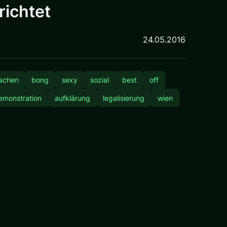
ichtet
24.05.2016
lachen
bong
sexy
sozial
best
off
emonstration
aufklärung
legalisierung
wien