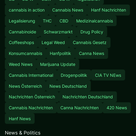
cannabis in action
Cannabis News
Hanf Nachrichten
Legalisierung
THC
CBD
Medizinalcannabis
Cannabinoide
Schwarzmarkt
Drug Policy
Coffeeshops
Legal Weed
Cannabis Gesetz
Konsumcannabis
Hanfpolitik
Canna News
Weed News
Marijuana Update
Cannabis International
Drogenpolitik
CIA TV NEws
News Österreich
News Deutschland
Nachrichten Österreich
Nachrichten Deutschland
Cannabis Nachrichten
Canna Nachrichten
420 News
Hanf News
News & Politics