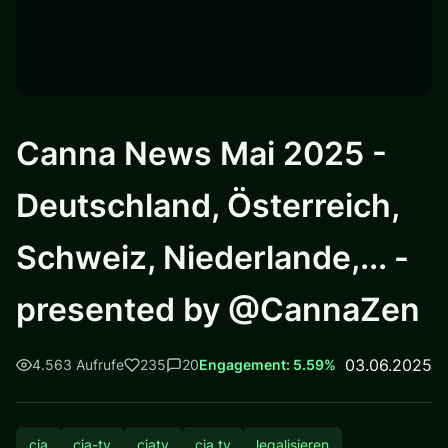
Canna News Mai 2025 -
Deutschland, Österreich,
Schweiz, Niederlande,... -
presented by @CannaZen
03.06.2025
4.563 Aufrufe
235
20
Engagement: 5.59%
cia
cia-tv
ciatv
cia tv
legalisieren