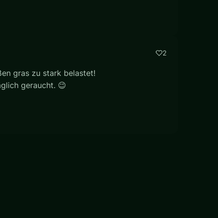
2
en gras zu stark belastet!
äglich geraucht. 😉