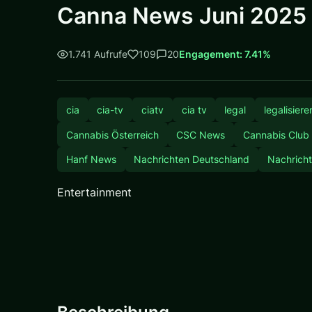
Canna News Juni 2025 -
1.741 Aufrufe
109
20
Engagement: 7.41%
cia
cia-tv
ciatv
cia tv
legal
legalisiere
Cannabis Österreich
CSC News
Cannabis Club
Hanf News
Nachrichten Deutschland
Nachricht
Entertainment