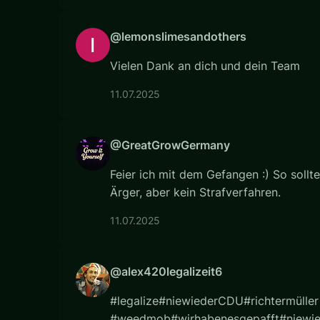
@lemonslimesandothers
Vielen Dank an dich und dein Team
11.07.2025
@GreatGrowGermany
Feier ich mit dem Gefangen :) So sollt
Ärger, aber kein Strafverfahren.
11.07.2025
@alex420legalizeit6
#legalize#niewiederCDU#richtermüller
#weedmob#wirhabenesgepafft#niewied