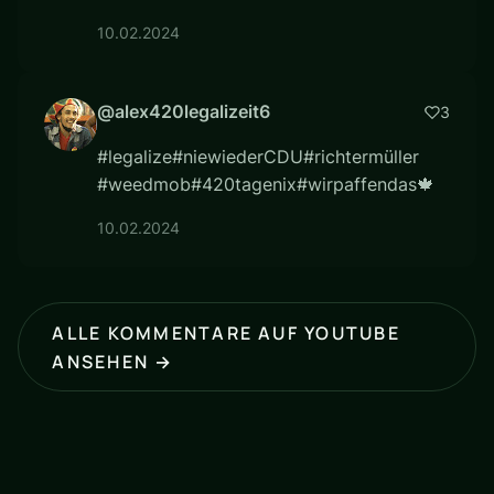
10.02.2024
@alex420legalizeit6
3
#legalize#niewiederCDU#richtermüller
#weedmob#420tagenix#wirpaffendas🍁
10.02.2024
ALLE KOMMENTARE AUF YOUTUBE
ANSEHEN →