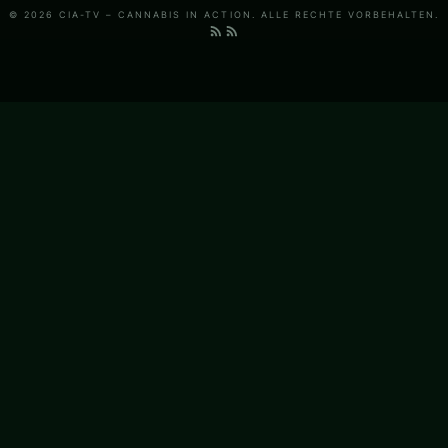
© 2026 CIA-TV – CANNABIS IN ACTION. ALLE RECHTE VORBEHALTEN.