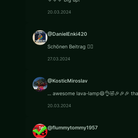
20.03.2024
@DanielEnki420
Schönen Beitrag 👍🏼
27.03.2024
@KosticMiroslav
... awesome lava-lamp😄👌🤣🎉🎉🎉 than
20.03.2024
@flummytommy1957