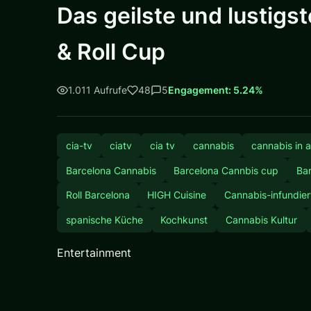
Das geilste und lustigs
& Roll Cup
1.011 Aufrufe
48
5
Engagement: 5.24%
cia-tv
ciatv
cia tv
cannabis
cannabis in a
Barcelona Cannabis
Barcelona Cannbis cup
Ba
Roll Barcelona
HIGH Cuisine
Cannabis-infundie
spanische Küche
Kochkunst
Cannabis Kultur
Entertainment