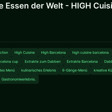
te Essen der Welt - HIGH Cui
ction
High Cuisine
High Barcelona
high cuisine barcelona
rcelona cup
Extrakte zum Dabben
Extrakte Barcelona
Dabb
rtes Menü
kulinarisches Erlebnis
6-Gänge-Menü
kreative K
Gastronomieerlebnis.