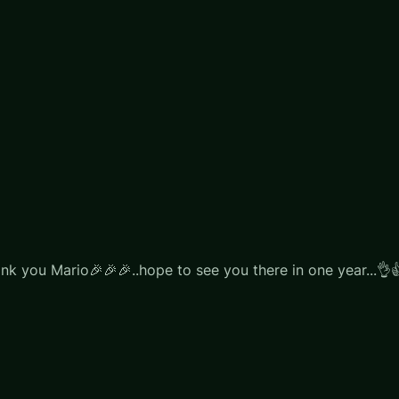
k you Mario🎉🎉🎉..hope to see you there in one year...👌