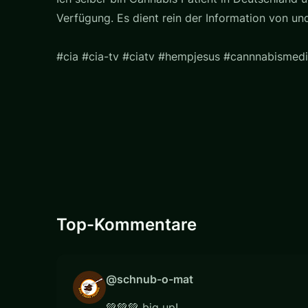
Verfügung. Es dient rein der Information von u
#cia #cia-tv #ciatv #hempjesus #cannnabismedi
Top-Kommentare
@schnub-o-mat
💚💚💚 big up!