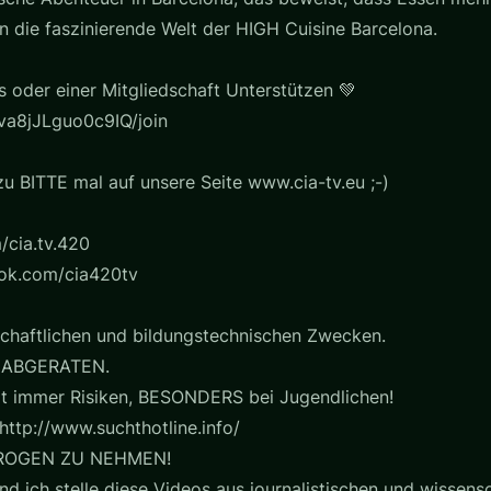
 in die faszinierende Welt der HIGH Cuisine Barcelona.
s oder einer Mitgliedschaft Unterstützen 💚
a8jJLguo0c9IQ/join
u BITTE mal auf unsere Seite www.cia-tv.eu ;-)
/cia.tv.420
ook.com/cia420tv
chaftlichen und bildungstechnischen Zwecken.
 ABGERATEN.
t immer Risiken, BESONDERS bei Jugendlichen!
http://www.suchthotline.info/
ROGEN ZU NEHMEN!
nd ich stelle diese Videos aus journalistischen und wissensc