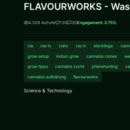
FLAVOURWORKS - Was es 
4.509 Aufrufe
139
30
Engagement: 3.75%
cia
cia-tv
ciatv
cia tv
stecklinge
cann
grow setup
indoor grow
cannabis clones
we
grow tipps
cannabis zucht
phenohunting
ca
cannabis aufklärung
flavourworks
Science & Technology