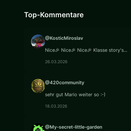
Top-Kommentare
@KosticMiroslav
Nice🎉 Nice🎉 Nice🎉 Klasse story's...
26.03.2026
@420community
sehr gut Mario weiter so :-)
18.03.2026
@My-secret-little-garden