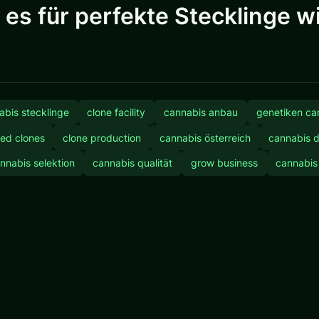
für perfekte Stecklinge wirk
abis stecklinge
clone facility
cannabis anbau
genetiken ca
ed clones
clone production
cannabis österreich
cannabis 
nnabis selektion
cannabis qualität
grow business
cannabis