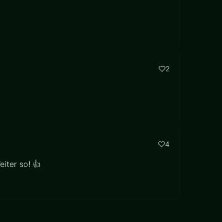
2
4
iter so! 👍