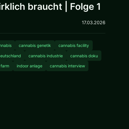
lich braucht | Folge 1
17.03.2026
nnabis
cannabis genetik
cannabis facility
deutschland
cannabis industrie
cannabis doku
 farm
indoor anlage
cannabis interview