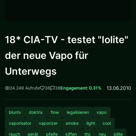
18* CIA-TV - testet "Iolite"
der neue Vapo für
Unterwegs
13.06.2010
24.249 Aufrufe
38
38
Engagement: 0.31%
bluntv
doktrix
flow
legalisieren
vapo
vaporisator
vaporizer
smoke
light
cool
rauch
gerät
pfeife
kiffen
thc
neu
iolite