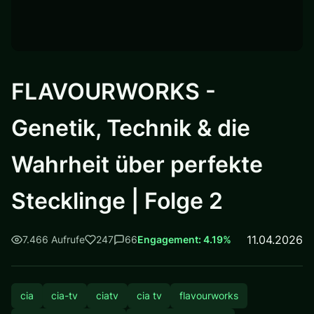
FLAVOURWORKS -
Genetik, Technik & die
Wahrheit über perfekte
Stecklinge | Folge 2
11.04.2026
7.466 Aufrufe
247
66
Engagement: 4.19%
cia
cia-tv
ciatv
cia tv
flavourworks