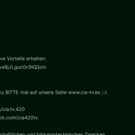
e Vorteile erhalten:
a8jJLguo0c9IQ/join
u BITTE mal auf unsere Seite www.cia-tv.eu ;-)
/cia.tv.420
ook.com/cia420tv
chaftlichen und bildungstechnischen Zwecken.