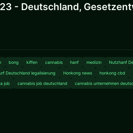
3 - Deutschland, Gesetzentw
n
bong
kiffen
cannabis
hanf
medizin
Nutzhanf D
rf Deutschland legalisierung
Honkong news
honkong cbd
a job
cannabis job deutschland
cannabis unternehmen deuts