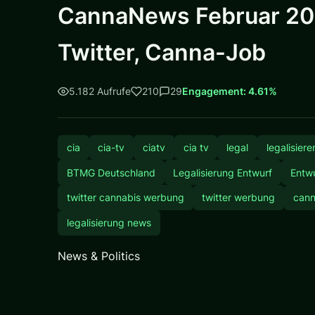
CannaNews Februar 202
Twitter, Canna-Job
5.182 Aufrufe
210
29
Engagement: 4.61%
cia
cia-tv
ciatv
cia tv
legal
legalisiere
BTMG Deutschland
Legalisierung Entwurf
Entwu
twitter cannabis werbung
twitter werbung
cann
legalisierung news
News & Politics