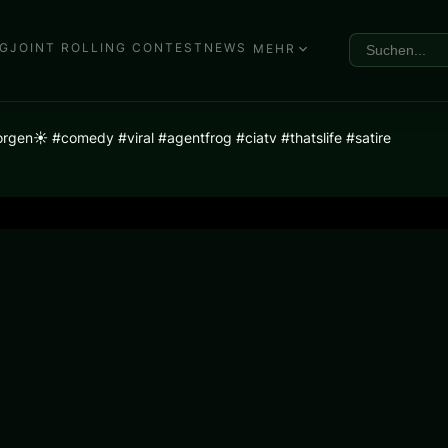
G
JOINT ROLLING CONTEST
NEWS
MEHR
rgen☀️ #comedy #viral #agentfrog #ciatv #thatslife #satire