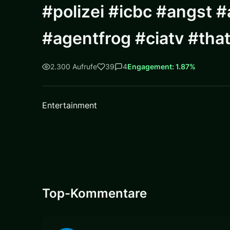
#polizei #icbc #angst
#agentfrog #ciatv #thats
2.300 Aufrufe
39
4
Engagement: 1.87%
Entertainment
Top-Kommentare