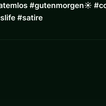
 #atemlos #gutenmorgen☀️ #c
life #satire