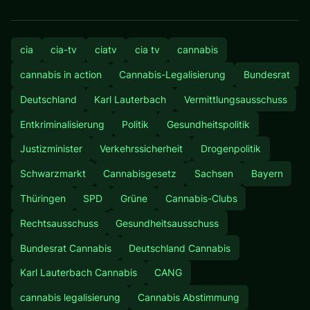
cia
cia-tv
ciatv
cia tv
cannabis
cannabis in action
Cannabis-Legalisierung
Bundesrat
Deutschland
Karl Lauterbach
Vermittlungsausschuss
Entkriminalisierung
Politik
Gesundheitspolitik
Justizminister
Verkehrssicherheit
Drogenpolitik
Schwarzmarkt
Cannabisgesetz
Sachsen
Bayern
Thüringen
SPD
Grüne
Cannabis-Clubs
Rechtsausschuss
Gesundheitsausschuss
Bundesrat Cannabis
Deutschland Cannabis
Karl Lauterbach Cannabis
CANG
cannabis legalisierung
Cannabis Abstimmung