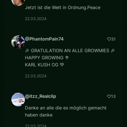
Jetzt ist die Welt in Ordnung.Peace
22.03.2024
@PhantomPain74
31
🎉 GRATULATION AN ALLE GROWMIES 🎉
HAPPY GROWING 🥦
KARL KUSH OG 💚
22.03.2024
@itzz_Realclip
13
Danke an alle die es möglich gemacht
haben danke
22.03.2024