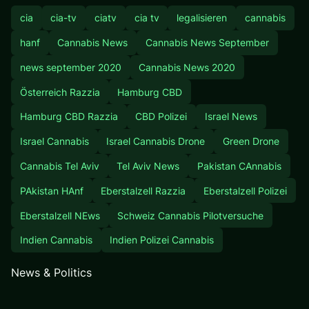
cia
cia-tv
ciatv
cia tv
legalisieren
cannabis
hanf
Cannabis News
Cannabis News September
news september 2020
Cannabis News 2020
Österreich Razzia
Hamburg CBD
Hamburg CBD Razzia
CBD Polizei
Israel News
Israel Cannabis
Israel Cannabis Drone
Green Drone
Cannabis Tel Aviv
Tel Aviv News
Pakistan CAnnabis
PAkistan HAnf
Eberstalzell Razzia
Eberstalzell Polizei
Eberstalzell NEws
Schweiz Cannabis Pilotversuche
Indien Cannabis
Indien Polizei Cannabis
News & Politics