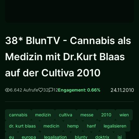
38* BlunTV - Cannabis als
Medizin mit Dr.Kurt Blaas
auf der Cultiva 2010
24.11.2010
6.642 Aufrufe
32
12
Engagement: 0.66%
cannabis
medizin
cultiva
messe
2010
wien
dr. kurt blaas
medicin
hemp
hanf
legalisieren
eu
europa
legalisation
bluntv
doktrix
isi