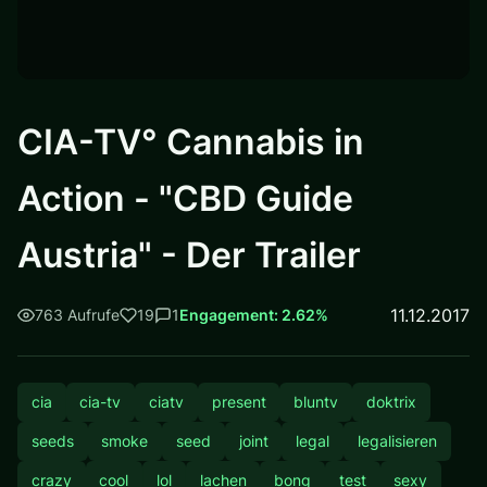
CIA-TV° Cannabis in
Action - "CBD Guide
Austria" - Der Trailer
11.12.2017
763 Aufrufe
19
1
Engagement: 2.62%
cia
cia-tv
ciatv
present
bluntv
doktrix
seeds
smoke
seed
joint
legal
legalisieren
crazy
cool
lol
lachen
bong
test
sexy