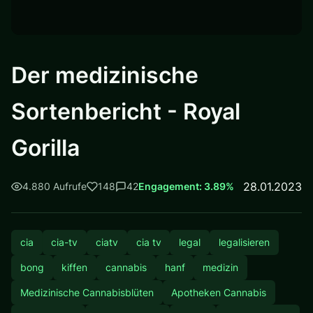
Der medizinische
Sortenbericht - Royal
Gorilla
28.01.2023
4.880 Aufrufe
148
42
Engagement: 3.89%
cia
cia-tv
ciatv
cia tv
legal
legalisieren
bong
kiffen
cannabis
hanf
medizin
Medizinische Cannabisblüten
Apotheken Cannabis