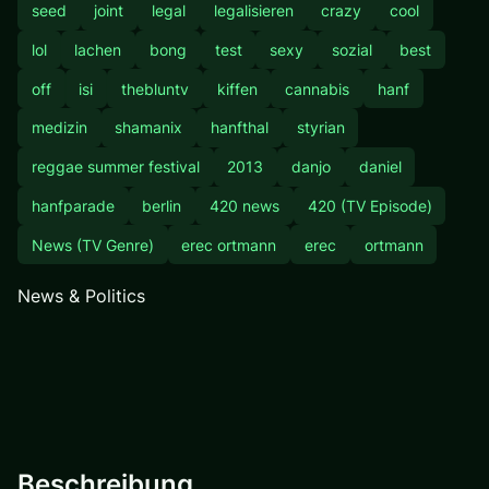
seed
joint
legal
legalisieren
crazy
cool
lol
lachen
bong
test
sexy
sozial
best
off
isi
thebluntv
kiffen
cannabis
hanf
medizin
shamanix
hanfthal
styrian
reggae summer festival
2013
danjo
daniel
hanfparade
berlin
420 news
420 (TV Episode)
News (TV Genre)
erec ortmann
erec
ortmann
News & Politics
Beschreibung