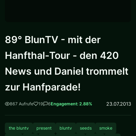
89° BlunTV - mit der
Hanfthal-Tour - den 420
News und Daniel trommelt
zur Hanfparade!
23.07.2013
867 Aufrufe
19
6
Engagement: 2.88%
the bluntv
present
bluntv
seeds
smoke