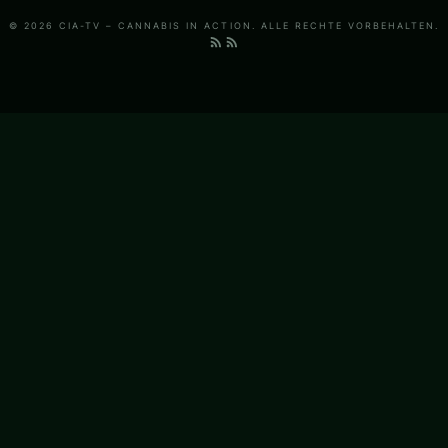
© 2026 CIA-TV – CANNABIS IN ACTION. ALLE RECHTE VORBEHALTEN.