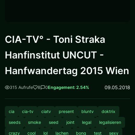
CIA-TV° - Toni Straka
Hanfinstitut UNCUT -
Hanfwandertag 2015 Wien
09.05.2018
315 Aufrufe
8
0
Engagement: 2.54%
cia
cia-tv
ciatv
present
bluntv
doktrix
seeds
smoke
seed
joint
legal
legalisieren
crazy
cool
lol
lachen
bong
test
sexy