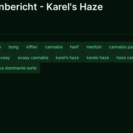
bericht - Karel's Haze
n
bong
kiffen
cannabis
hanf
medizin
cannabis pa
avaay
avaay cannabis
karel's haze
karels haze
haze ca
va dominante sorte