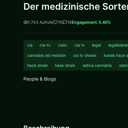
Der medizinische Sorten
1.703 Aufrufe
76
16
Engagement: 5.40%
cia
cia-tv
ciatv
cia tv
legal
legalisiere
cannabis als medizin
cia tv shows
karels haze 
haze strain
hase strain
sativa cannabis
sato
People & Blogs