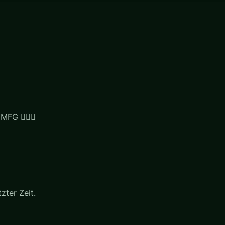
FG 🙋🏼‍♂️
zter Zeit.