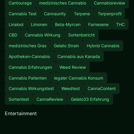
Cantourage
medizinisches Cannabis
Cannabisreview
Cannabis Test
Cannaunity
Terpene
Terpenprofil
Linalool
Limonen
Beta-Myrcen
Farnesene
THC
CBD
Cannabis Wirkung
Sortenbericht
medizinisches Gras
Gelato Strain
Hybrid Cannabis
Apotheken-Cannabis
Cannabis aus Kanada
Cannabis Erfahrungen
Weed Review
Cannabis Patienten
legaler Cannabis Konsum
Cannabis Wirkungstest
Weedtest
CannaContent
Sortentest
CannaReview
Gelato33 Erfahrung
Entertainment