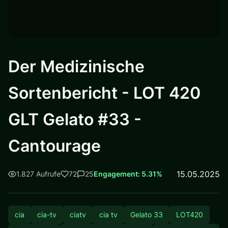
Der Medizinische
Sortenbericht - LOT 420
GLT Gelato #33 -
Cantourage
15.05.2025
1.827 Aufrufe
72
25
Engagement: 5.31%
cia
cia-tv
ciatv
cia tv
Gelato 33
LOT420