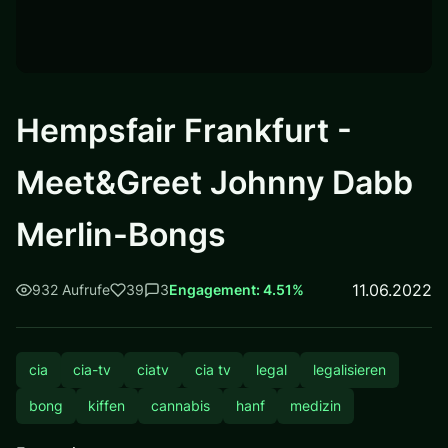
Hempsfair Frankfurt -
Meet&Greet Johnny Dabb
Merlin-Bongs
11.06.2022
932 Aufrufe
39
3
Engagement: 4.51%
cia
cia-tv
ciatv
cia tv
legal
legalisieren
bong
kiffen
cannabis
hanf
medizin