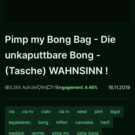
Pimp my Bong Bag - Die
unkaputtbare Bong -
(Tasche) WAHNSINN !
16.11.2019
2.265 Aufrufe
84
17
Engagement: 4.46%
cia
cia-tv
ciatv
cia tv
seed
joint
legal
legalisieren
bong
kiffen
cannabis
hanf
medizin
rechte
pimp my
pimp bong