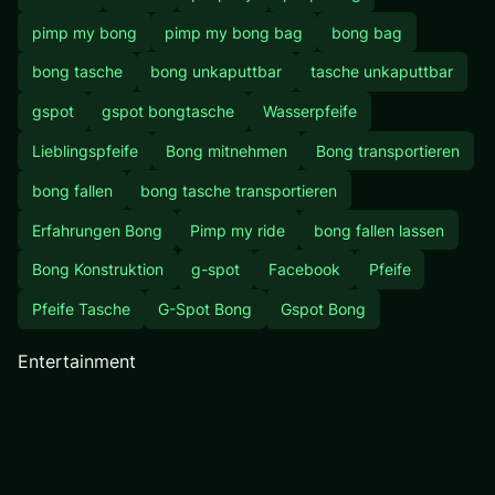
pimp my bong
pimp my bong bag
bong bag
bong tasche
bong unkaputtbar
tasche unkaputtbar
gspot
gspot bongtasche
Wasserpfeife
Lieblingspfeife
Bong mitnehmen
Bong transportieren
bong fallen
bong tasche transportieren
Erfahrungen Bong
Pimp my ride
bong fallen lassen
Bong Konstruktion
g-spot
Facebook
Pfeife
Pfeife Tasche
G-Spot Bong
Gspot Bong
Entertainment