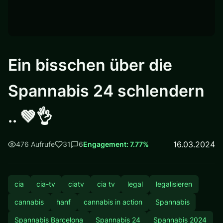
Ein bisschen über die
Spannabis 24 schlendern
.. 💚👌
16.03.2024
476 Aufrufe
31
6
Engagement: 7.77%
cia
cia-tv
ciatv
cia tv
legal
legalisieren
cannabis
hanf
cannabis in action
Spannabis
Spannabis Barcelona
Spannabis 24
Spannabis 2024