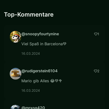
Top-Kommentare
@snoopyfourtynine
1
Viel Spaß in Barcelona💚
16.03.2024
@rudigerstein6104
2
Mario gib Alles 😂💚🥦
16.03.2024
@mrxog420