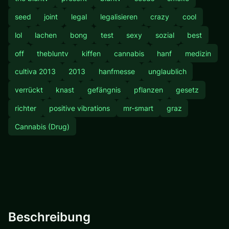
seed
joint
legal
legalisieren
crazy
cool
lol
lachen
bong
test
sexy
sozial
best
off
thebluntv
kiffen
cannabis
hanf
medizin
cultiva 2013
2013
hanfmesse
unglaublich
verrückt
knast
gefängnis
pflanzen
gesetz
richter
positive vibrations
mr-smart
graz
Cannabis (Drug)
Beschreibung