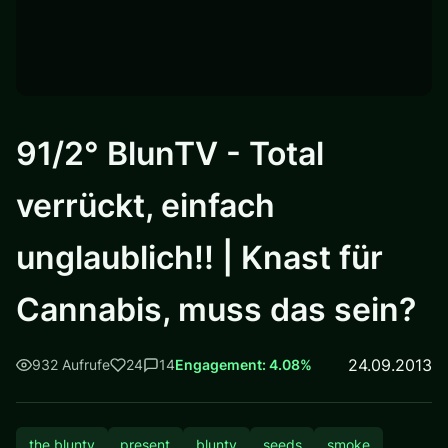
91/2° BlunTV - Total
verrückt, einfach
unglaublich!! | Knast für
Cannabis, muss das sein?
24.09.2013
932 Aufrufe
24
14
Engagement: 4.08%
the bluntv
present
bluntv
seeds
smoke