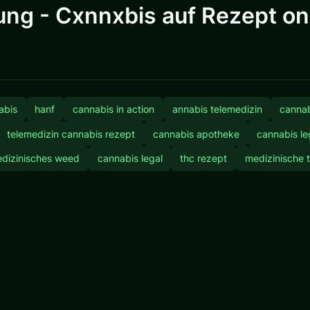
ng - Cxnnxbis auf Rezept onl
abis
hanf
cannabis in action
annabis telemedizin
cannab
telemedizin cannabis rezept
cannabis apotheke
cannabis le
dizinisches weed
cannabis legal
thc rezept
medizinische 