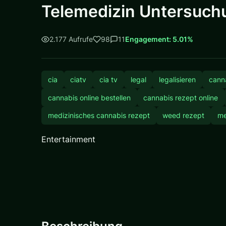
Telemedizin Untersuchu
2.177 Aufrufe
98
11
Engagement: 5.01%
cia
ciatv
cia tv
legal
legalisieren
cann
cannabis online bestellen
cannabis rezept online
medizinisches cannabis rezept
weed rezept
me
Entertainment