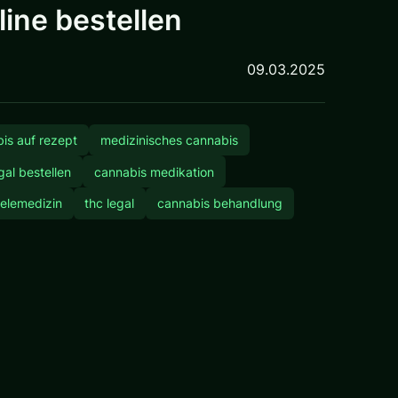
ine bestellen
09.03.2025
is auf rezept
medizinisches cannabis
gal bestellen
cannabis medikation
telemedizin
thc legal
cannabis behandlung