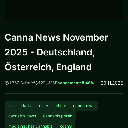
Canna News November
2025 - Deutschland,
Österreich, England
30.11.2025
1.762 Aufrufe
123
26
Engagement: 8.46%
cia
cia-tv
ciatv
cia tv
cannanews
cannabis news
cannabis politik
medizinisches cannabis
kcanG