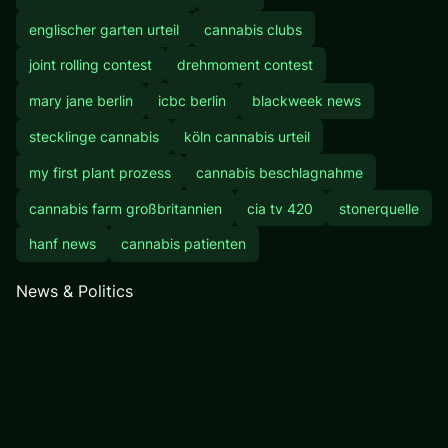
englischer garten urteil
cannabis clubs
joint rolling contest
drehmoment contest
mary jane berlin
icbc berlin
blackweek news
stecklinge cannabis
köln cannabis urteil
my first plant prozess
cannabis beschlagnahme
cannabis farm großbritannien
cia tv 420
stonerquelle
hanf news
cannabis patienten
News & Politics