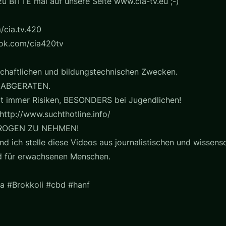
u BITTE mal auf unsere Seite www.cia-tv.eu ;-)
/cia.tv.420
ook.com/cia420tv
chaftlichen und bildungstechnischen Zwecken.
 ABGERATEN.
t immer Risiken, BESONDERS bei Jugendlichen!
http://www.suchthotline.info/
ROGEN ZU NEHMEN!
nd ich stelle diese Videos aus journalistischen und wissensc
nd für erwachsenen Menschen.
a #Brokkoli #cbd #hanf