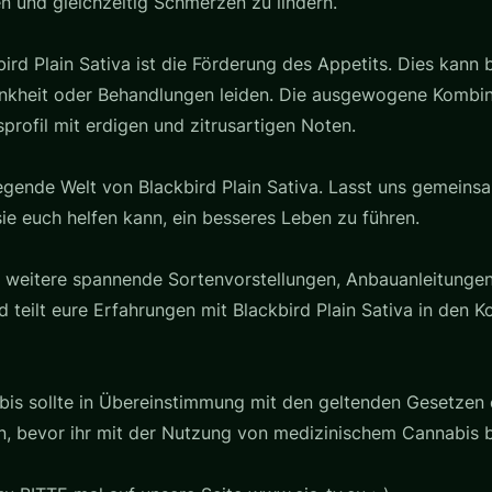
n und gleichzeitig Schmerzen zu lindern.
rd Plain Sativa ist die Förderung des Appetits. Dies kann be
rankheit oder Behandlungen leiden. Die ausgewogene Kombi
rofil mit erdigen und zitrusartigen Noten.
egende Welt von Blackbird Plain Sativa. Lasst uns gemeins
ie euch helfen kann, ein besseres Leben zu führen.
m weitere spannende Sortenvorstellungen, Anbauanleitungen
eilt eure Erfahrungen mit Blackbird Plain Sativa in den K
is sollte in Übereinstimmung mit den geltenden Gesetzen 
n, bevor ihr mit der Nutzung von medizinischem Cannabis b