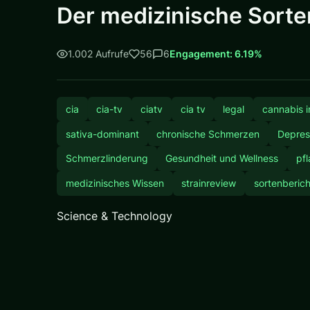
Der medizinische Sorten
1.002 Aufrufe
56
6
Engagement: 6.19%
cia
cia-tv
ciatv
cia tv
legal
cannabis i
sativa-dominant
chronische Schmerzen
Depres
Schmerzlinderung
Gesundheit und Wellness
pfl
medizinisches Wissen
strainreview
sortenberich
Science & Technology