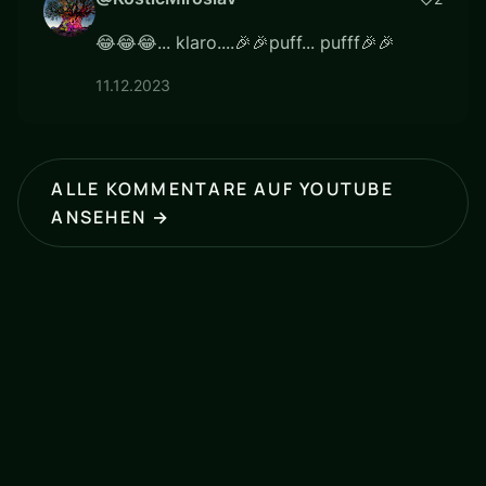
😂😂😂... klaro....🎉🎉puff... pufff🎉🎉
11.12.2023
ALLE KOMMENTARE AUF YOUTUBE
ANSEHEN →