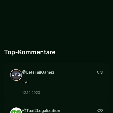
Top-Kommentare
@LetsFailGamez
3
#AI
12.12.2023
@Taxi2Legalization
2